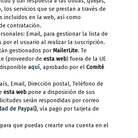
itud y dar respuesta a las dudas, quejas,
 los servicios que se prestan a través de
es incluidos en la web, así como
de contratación.
rsonales: Email, para gestionar la lista de
por el usuario al realizar la suscripción.
están gestionados por
MailerLite
. Te
ite (proveedor de
esta web
) fuera de la UE
 disponible
aquí
, aprobado por el
Comité
aís, Email, Dirección postal, Teléfono de
ue
esta web
pone a disposición de sus
olicitudes serán respondidas por correo
idad de Paypal
)
, vía pago por tarjeta de
, para que puedas crearte una cuenta en el