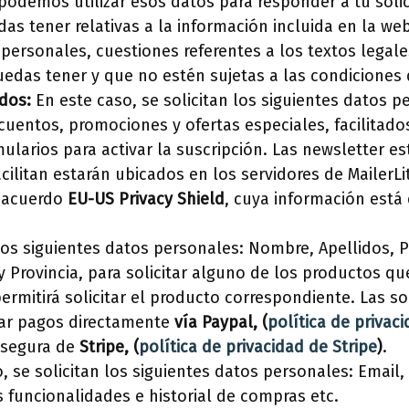
 podemos utilizar esos datos para responder a tu solic
s tener relativas a la información incluida en la web,
 personales, cuestiones referentes a los textos legal
edas tener y que no estén sujetas a las condiciones 
dos:
En este caso, se solicitan los siguientes datos pe
cuentos, promociones y ofertas especiales, facilitados 
mularios para activar la suscripción. Las newsletter 
ilitan estarán ubicados en los servidores de MailerL
l acuerdo
EU-US Privacy Shield
, cuya información está
los siguientes datos personales: Nombre, Apellidos, P
y Provincia, para solicitar alguno de los productos q
ermitirá solicitar el producto correspondiente. Las s
nar pagos directamente
vía Paypal, (
política de privac
 segura de
Stripe, (
política de privacidad de Stripe
)
.
, se solicitan los siguientes datos personales: Email
 funcionalidades e historial de compras etc.