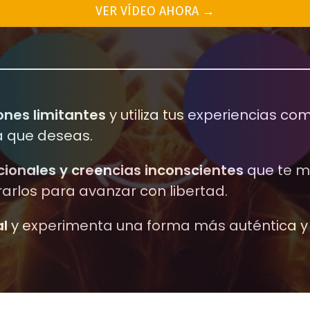
VER VÍDEO AHORA →
nes limitantes
y utiliza tus experiencias c
a que deseas.
ionales y creencias inconscientes
que te m
rlos para avanzar con libertad.
al
y experimenta una forma más auténtica y p