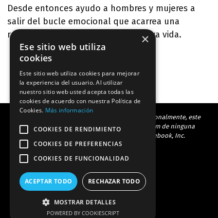
Desde entonces ayudo a hombres y mujeres a
salir del bucle emocional que acarrea una
ruptura de pareja y a crear una nueva vida.
×
Ese sitio web utiliza
cookies
Este sitio web utiliza cookies para mejorar
la experiencia del usuario. Al utilizar
nuestro sitio web usted acepta todas las
cookies de acuerdo con nuestra Política de
Cookies.
Más información
Este sitio no forma parte de Facebook Inc. Adicionalmente, este
sitio no está avalado por Facebook o Instagram de ninguna
COOKIES DE RENDIMIENTO
manera. Facebook es un trademark de Facebook, Inc.
COOKIES DE PREFERENCIAS
COOKIES DE FUNCIONALIDAD
ACEPTAR TODO
RECHAZAR TODO
© Alchemist Heart Copyright
MOSTRAR DETALLES
Política Privacidad
|
Aviso legal
|
Cookies
POWERED BY COOKIESCRIPT